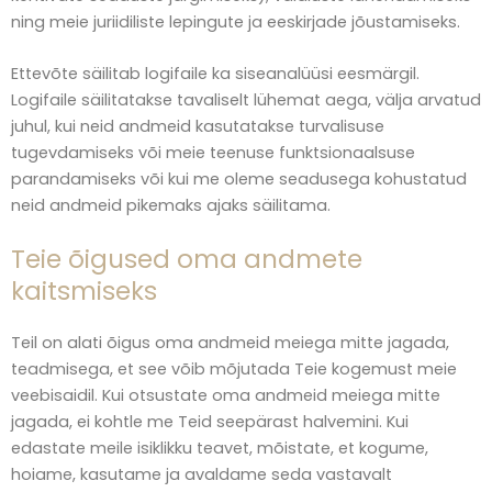
ning meie juriidiliste lepingute ja eeskirjade jõustamiseks.
Ettevõte säilitab logifaile ka siseanalüüsi eesmärgil.
Logifaile säilitatakse tavaliselt lühemat aega, välja arvatud
juhul, kui neid andmeid kasutatakse turvalisuse
tugevdamiseks või meie teenuse funktsionaalsuse
parandamiseks või kui me oleme seadusega kohustatud
neid andmeid pikemaks ajaks säilitama.
Teie õigused oma andmete
kaitsmiseks
Teil on alati õigus oma andmeid meiega mitte jagada,
teadmisega, et see võib mõjutada Teie kogemust meie
veebisaidil. Kui otsustate oma andmeid meiega mitte
jagada, ei kohtle me Teid seepärast halvemini. Kui
edastate meile isiklikku teavet, mõistate, et kogume,
hoiame, kasutame ja avaldame seda vastavalt