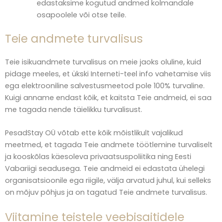
edastaksime kogutud andmed kolmandale
osapoolele või otse teile.
Teie andmete turvalisus
Teie isikuandmete turvalisus on meie jaoks oluline, kuid
pidage meeles, et ükski Interneti-teel info vahetamise viis
ega elektrooniline salvestusmeetod pole 100% turvaline.
Kuigi anname endast kõik, et kaitsta Teie andmeid, ei saa
me tagada nende täielikku turvalisust.
PesadStay OÜ võtab ette kõik mõistlikult vajalikud
meetmed, et tagada Teie andmete töötlemine turvaliselt
ja kooskõlas käesoleva privaatsuspoliitika ning Eesti
Vabariigi seadusega. Teie andmeid ei edastata ühelegi
organisatsioonile ega riigile, välja arvatud juhul, kui selleks
on mõjuv põhjus ja on tagatud Teie andmete turvalisus.
Viitamine teistele veebisaitidele