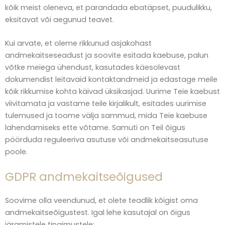
kõik meist oleneva, et parandada ebatäpset, puudulikku,
eksitavat või aegunud teavet.
Kui arvate, et oleme rikkunud asjakohast
andmekaitseseadust ja soovite esitada kaebuse, palun
võtke meiega ühendust, kasutades käesolevast
dokumendist leitavaid kontaktandmeid ja edastage meile
kõik rikkumise kohta käivad üksikasjad. Uurime Teie kaebust
viivitamata ja vastame teile kirjalikult, esitades uurimise
tulemused ja toome välja sammud, mida Teie kaebuse
lahendamiseks ette võtame. Samuti on Teil õigus
pöörduda reguleeriva asutuse või andmekaitseasutuse
poole.
GDPR andmekaitseõigused
Soovime olla veendunud, et olete teadlik kõigist oma
andmekaitseõigustest. Igal lehe kasutajal on õigus
järgmistele tingimustele: