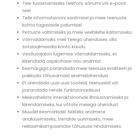
Teie tuvastamiseks telefoni, sõnumi või e-posti
teel
Teile informatsiooni saatmisel ja meie teenuste
kohta tagasiside palumisel
Pettuste vältimiseks ja meie veebilehe kaitsmiseks
Võimaldamaks meil Teiega ühenduses olla
sotsiaalmeedia konto kaudu
Vestlusajaloo lugemise võimaldamiseks, et
kiirendada asjakohase nõu andmist
Eesmärgiga parandada meie teenuse kvaliteeti ja
pakkuda tõhusamaid sirvimislahendusi
Et arendada uusi uusi tooteid, teenuseid või
parandada nende funktsionaalsust
Meievaheliste interaktsioonide lihtsustamiseks ja
kiirendamiseks, kui võtate meiega ühendust
Muudel eesmärkidel. Näiteks andmete
analüüsimiseks, trendide uurimiseks, meie
reklaamikampaaniate tõhususe hindamiseks.