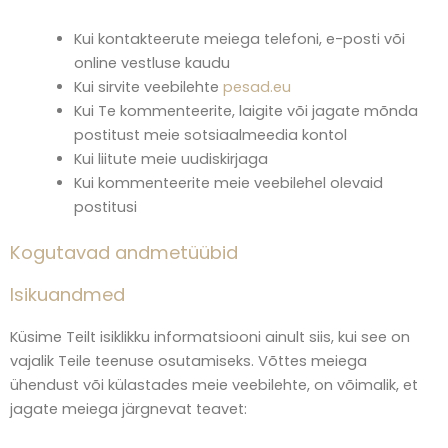
Kui kontakteerute meiega telefoni, e-posti või
online vestluse kaudu
Kui sirvite veebilehte
pesad.eu
Kui Te kommenteerite, laigite või jagate mõnda
postitust meie sotsiaalmeedia kontol
Kui liitute meie uudiskirjaga
Kui kommenteerite meie veebilehel olevaid
postitusi
Kogutavad andmetüübid
Isikuandmed
Küsime Teilt isiklikku informatsiooni ainult siis, kui see on
vajalik Teile teenuse osutamiseks. Võttes meiega
ühendust või külastades meie veebilehte, on võimalik, et
jagate meiega järgnevat teavet: