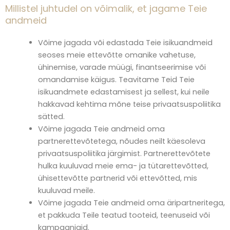
Millistel juhtudel on võimalik, et jagame Teie
andmeid
Võime jagada või edastada Teie isikuandmeid
seoses meie ettevõtte omanike vahetuse,
ühinemise, varade müügi, finantseerimise või
omandamise käigus. Teavitame Teid Teie
isikuandmete edastamisest ja sellest, kui neile
hakkavad kehtima mõne teise privaatsuspoliitika
sätted.
Võime jagada Teie andmeid oma
partnerettevõtetega, nõudes neilt käesoleva
privaatsuspoliitika järgimist. Partnerettevõtete
hulka kuuluvad meie ema- ja tütarettevõtted,
ühisettevõtte partnerid või ettevõtted, mis
kuuluvad meile.
Võime jagada Teie andmeid oma äripartneritega,
et pakkuda Teile teatud tooteid, teenuseid või
kampaaniaid.