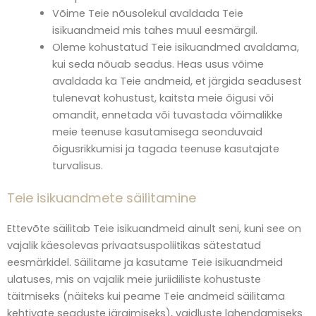
Võime Teie nõusolekul avaldada Teie
isikuandmeid mis tahes muul eesmärgil.
Oleme kohustatud Teie isikuandmed avaldama,
kui seda nõuab seadus. Heas usus võime
avaldada ka Teie andmeid, et järgida seadusest
tulenevat kohustust, kaitsta meie õigusi või
omandit, ennetada või tuvastada võimalikke
meie teenuse kasutamisega seonduvaid
õigusrikkumisi ja tagada teenuse kasutajate
turvalisus.
Teie isikuandmete säilitamine
Ettevõte säilitab Teie isikuandmeid ainult seni, kuni see on
vajalik käesolevas privaatsuspoliitikas sätestatud
eesmärkidel. Säilitame ja kasutame Teie isikuandmeid
ulatuses, mis on vajalik meie juriidiliste kohustuste
täitmiseks (näiteks kui peame Teie andmeid säilitama
kehtivate seaduste järgimiseks), vaidluste lahendamiseks