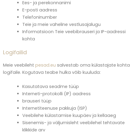
Ees- ja perekonnanimi
E-posti aadress
Telefoninumber
Teie ja meie vaheline vestlusajalugu
Informatsioon Teie veebibrauseri ja IP-aadressi
kohta
Logifailid
Meie veebileht
pesad.eu
salvestab oma külastajate kohta
logifaile. Kogutava teabe hulka võib kuuluda:
Kasutatava seadme tüüp
Interneti-protokolli (IP) aadress
brauseri tüüp
Internetiteenuse pakkuja (ISP)
Veebilehe külastamise kuupäev ja kellaaeg
Sisenemis- ja väljumisleht veebilehel tehtavate
klikkide arv