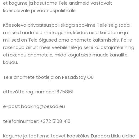
et kogume ja kasutame Teie andmeid vastavalt
käesolevale privaatsuspoliitikale.
Käesoleva privaatsuspoliitikaga soovime Teile selgitada,
milliseid andmeid me kogume, kuidas neid kasutame ja
millised on Teie õigused oma andmete kaitsmiseks. Poliis
rakendub ainult meie veebilehele ja selle külastajatele ning
ei rakendu andmetele, mida kogutakse muude kanalite
kaudu.
Teie andmete töötleja on PesadStay OÜ
ettevõtte reg. number: 16758161
e-post: booking@pesad.eu
telefoninumber: +372 5108 410
Kogume ja töötleme teavet kooskõlas Euroopa Liidu üldise