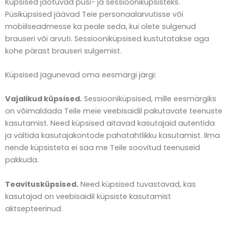
Küpsised jaotuvad püsi- ja sessiooniküpsisteks.
Püsiküpsised jäävad Teie personaalarvutisse või
mobiilseadmesse ka peale seda, kui olete sulgenud
brauseri või arvuti. Sessiooniküpsised kustutatakse aga
kohe pärast brauseri sulgemist.
Küpsised jagunevad oma eesmärgi järgi:
Vajalikud küpsised.
Sessiooniküpsised, mille eesmärgiks
on võimaldada Teile meie veebisaidil pakutavate teenuste
kasutamist. Need küpsised aitavad kasutajaid autentida
ja vältida kasutajakontode pahatahtlikku kasutamist. Ilma
nende küpsisteta ei saa me Teile soovitud teenuseid
pakkuda.
Teavitusküpsised.
Need küpsised tuvastavad, kas
kasutajad on veebisaidil küpsiste kasutamist
aktsepteerinud.