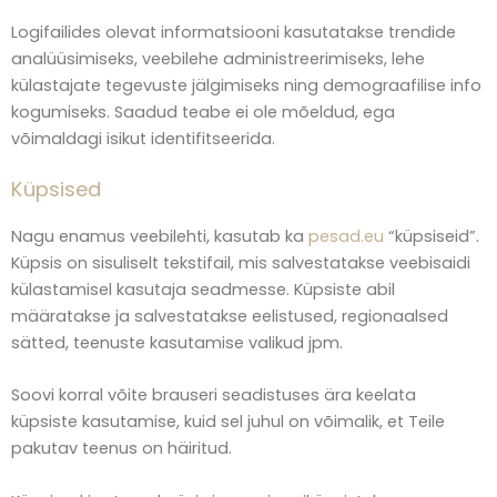
Logifailides olevat informatsiooni kasutatakse trendide
analüüsimiseks, veebilehe administreerimiseks, lehe
külastajate tegevuste jälgimiseks ning demograafilise info
kogumiseks. Saadud teabe ei ole mõeldud, ega
võimaldagi isikut identifitseerida.
Küpsised
Nagu enamus veebilehti, kasutab ka
pesad.eu
“küpsiseid”.
Küpsis on sisuliselt tekstifail, mis salvestatakse veebisaidi
külastamisel kasutaja seadmesse. Küpsiste abil
määratakse ja salvestatakse eelistused, regionaalsed
sätted, teenuste kasutamise valikud jpm.
Soovi korral võite brauseri seadistuses ära keelata
küpsiste kasutamise, kuid sel juhul on võimalik, et Teile
pakutav teenus on häiritud.