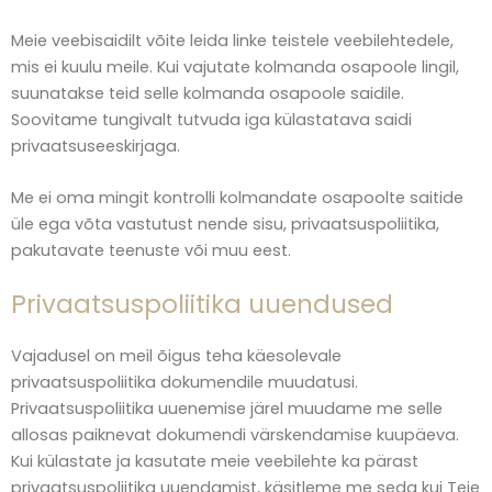
Meie veebisaidilt võite leida linke teistele veebilehtedele,
mis ei kuulu meile. Kui vajutate kolmanda osapoole lingil,
suunatakse teid selle kolmanda osapoole saidile.
Soovitame tungivalt tutvuda iga külastatava saidi
privaatsuseeskirjaga.
Me ei oma mingit kontrolli kolmandate osapoolte saitide
üle ega võta vastutust nende sisu, privaatsuspoliitika,
pakutavate teenuste või muu eest.
Privaatsuspoliitika uuendused
Vajadusel on meil õigus teha käesolevale
privaatsuspoliitika dokumendile muudatusi.
Privaatsuspoliitika uuenemise järel muudame me selle
allosas paiknevat dokumendi värskendamise kuupäeva.
Kui külastate ja kasutate meie veebilehte ka pärast
privaatsuspoliitika uuendamist, käsitleme me seda kui Teie