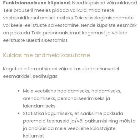
Funktsionaalsuse küpsised.
Need küpsised võimaldavad
Teie brauseril meeles pidada valikuid, mida teete
veebisaidi kasutamisel, näiteks Teie sisselogimisandmete
või keele-eelistuste salvestamine. Nende küpsiste eesmärk
on pakkuda Teile personaalsemat kogemust ja vältida
eelistuste uuesti sisestamist.
Kuidas me andmeid kasutame
Kogutud informatsiooni võime kasutada erinevatel
eesmärkidel, sealhulgas:
Meie veebilehe hooldamiseks, haldamiseks,
arendamiseks, personaliseerimiseks ja
laiendamiseks
Statistika kogumiseks, et saaksime pakkuda
paremaid teenuseid ja/või pakkumisi ning mõista
ja analüüsida meie veebilehe külastajate
käitumist