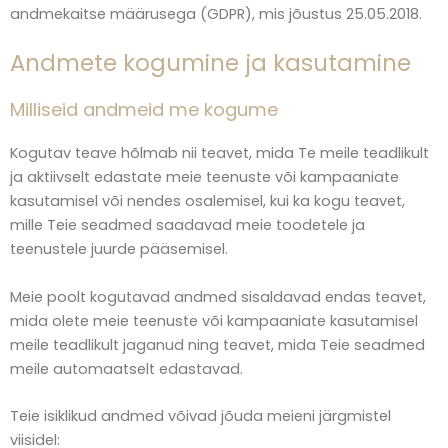
andmekaitse määrusega (GDPR), mis jõustus 25.05.2018.
Andmete kogumine ja kasutamine
Milliseid andmeid me kogume
Kogutav teave hõlmab nii teavet, mida Te meile teadlikult
ja aktiivselt edastate meie teenuste või kampaaniate
kasutamisel või nendes osalemisel, kui ka kogu teavet,
mille Teie seadmed saadavad meie toodetele ja
teenustele juurde pääsemisel.
Meie poolt kogutavad andmed sisaldavad endas teavet,
mida olete meie teenuste või kampaaniate kasutamisel
meile teadlikult jaganud ning teavet, mida Teie seadmed
meile automaatselt edastavad.
Teie isiklikud andmed võivad jõuda meieni järgmistel
viisidel: