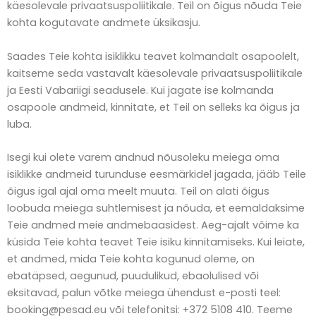
käesolevale privaatsuspoliitikale. Teil on õigus nõuda Teie
kohta kogutavate andmete üksikasju.
Saades Teie kohta isiklikku teavet kolmandalt osapoolelt,
kaitseme seda vastavalt käesolevale privaatsuspoliitikale
ja Eesti Vabariigi seadusele. Kui jagate ise kolmanda
osapoole andmeid, kinnitate, et Teil on selleks ka õigus ja
luba.
Isegi kui olete varem andnud nõusoleku meiega oma
isiklikke andmeid turunduse eesmärkidel jagada, jääb Teile
õigus igal ajal oma meelt muuta. Teil on alati õigus
loobuda meiega suhtlemisest ja nõuda, et eemaldaksime
Teie andmed meie andmebaasidest. Aeg-ajalt võime ka
küsida Teie kohta teavet Teie isiku kinnitamiseks. Kui leiate,
et andmed, mida Teie kohta kogunud oleme, on
ebatäpsed, aegunud, puudulikud, ebaolulised või
eksitavad, palun võtke meiega ühendust e-posti teel:
booking@pesad.eu või telefonitsi: +372 5108 410. Teeme